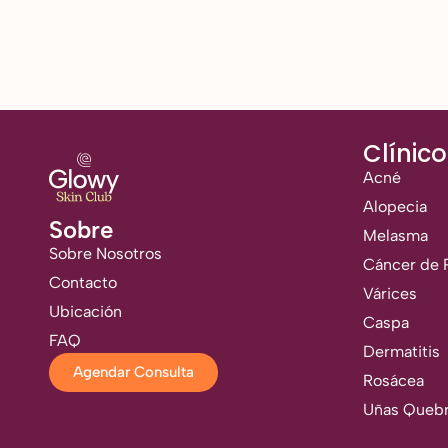
Clínico
Acné
Alopecia
Sobre
Melasma
Sobre Nosotros
Cáncer de P
Contacto
Várices
Ubicación
Caspa
FAQ
Dermatitis
Agendar Consulta
Rosácea
Uñas Quebr