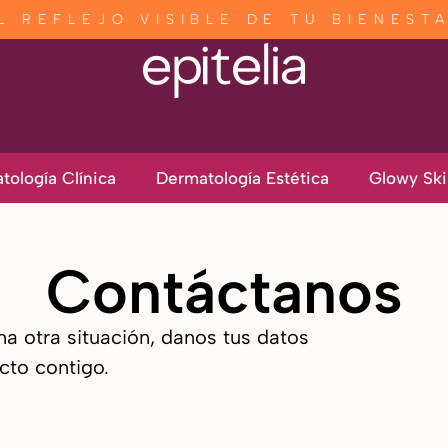
L REFLEJO VISIBLE DE TU BIENEST
tología Clínica
Dermatología Estética
Glowy Ski
Contáctanos
una otra situación, danos tus datos
cto contigo.