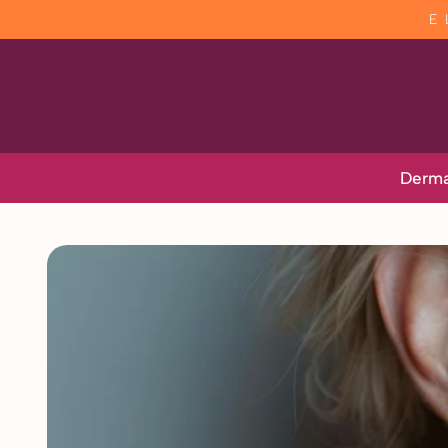
E
Derma